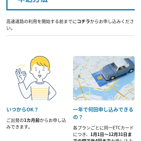
高速道路の利用を開始する前までに
コチラ
からお申し込みくださ
い。
いつからOK？
一年で何回申し込みできる
の？
ご出発の
1カ月前
からお申し込
みできます。
各プランごとに同一ETCカード
につき、
1月1日～12月31日ま
での間で年4回まで
お申し込み