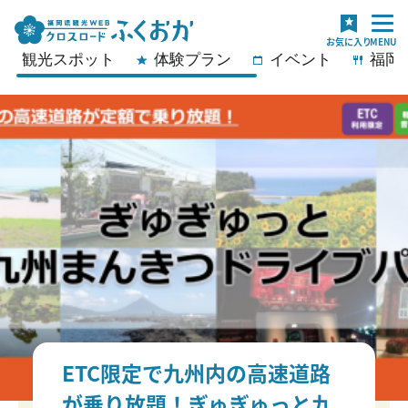
観光スポット
体験プラン
イベント
福岡
ETC限定で九州内の高速道路
が乗り放題！ぎゅぎゅっと九