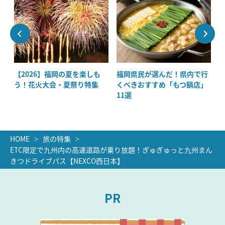
ッ
【2026】福岡の夏を楽しも
福岡県民が選んだ！県内で行
絶
う！花火大会・夏祭り特集
くべきおすすめ「もつ鍋店」
11選
HOME
旅の特集
ETC限定で九州内の高速道路が乗り放題！ぎゅぎゅっと九州まん
きつドライブパス【NEXCO西日本】
PR