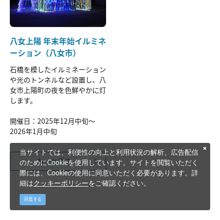
八女上陽 年末年始イルミネ
ーション（八女市）
石橋を模したイルミネーション
や光のトンネルなど設置し、八
女市上陽町の夜を色鮮やかに灯
します。
開催日：2025年12月中旬～
2026年1月中旬
当サイトでは、利便性の向上と利用状況の解析、広告配信
もっと見る
のためにCookieを使用しています。サイトを閲覧いただく
際には、Cookieの使用に同意いただく必要があります。詳
細は
クッキーポリシー
をご確認ください。
同意する