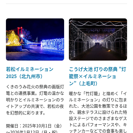
若松イルミネーション
こうげ大池 灯りの祭典 ”灯
2025（北九州市）
籠祭×イルミネーショ
ン”（上毛町）
くきのうみ花火の祭典の画版灯
篭との連携事業。灯篭の温かな
暖かな「竹灯籠」と煌めく「イ
明かりとイルミネーションのラ
ルミネーション」の灯りに包ま
れた、大池公園を散策できるほ
イトアップの共演で、若松の夜
か、親水テラスに設けられた特
を幻想的に彩ります。
設ステージでのさまざまなゲス
トによるパフォーマンスや、キ
開催日：2025年10月1日（金）
ッチンカーなどでの食事も楽し
～2026年1月12日（月・祝）