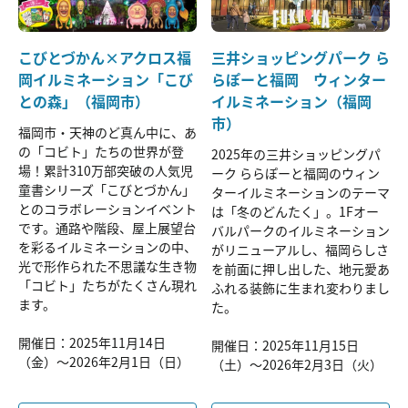
こびとづかん×アクロス福
三井ショッピングパーク ら
岡イルミネーション「こび
らぽーと福岡 ウィンター
との森」（福岡市）
イルミネーション（福岡
市）
福岡市・天神のど真ん中に、あ
の「コビト」たちの世界が登
2025年の三井ショッピングパ
場！累計310万部突破の人気児
ーク ららぽーと福岡のウィン
童書シリーズ「こびとづかん」
ターイルミネーションのテーマ
とのコラボレーションイベント
は「冬のどんたく」。1Fオー
です。通路や階段、屋上展望台
バルパークのイルミネーション
を彩るイルミネーションの中、
がリニューアルし、福岡らしさ
光で形作られた不思議な生き物
を前面に押し出した、地元愛あ
「コビト」たちがたくさん現れ
ふれる装飾に生まれ変わりまし
ます。
た。
開催日：2025年11月14日
開催日：2025年11月15日
（金）～2026年2月1日（日）
（土）～2026年2月3日（火）