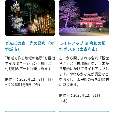
どんぽの森 光の祭典（大
ライトアップ in 令和の都
野城市）
だざいふ（太宰府市）
“地域で作る地域の名所”を目指
古くから親しまれる名刹「観世
すイルミネーション。初日は、
音寺」と「戒壇院」を、年末か
竹灯明のアートも楽しめます！
ら年始にかけてライトアップし
ます。やわらかな光が講堂など
開催日：2025年12月7日（日）
を照らし、太宰府の夜を幻想的
～2026年1月9日（金）
に彩ります。
開催日：2025年12月31日
（水）