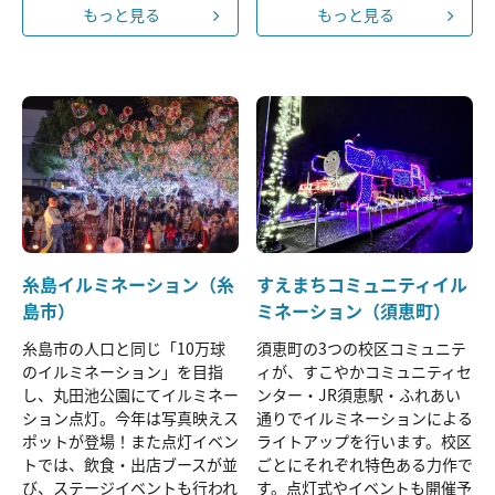
もっと見る
もっと見る
糸島イルミネーション（糸
すえまちコミュニティイル
島市）
ミネーション（須恵町）
糸島市の人口と同じ「10万球
須恵町の3つの校区コミュニテ
のイルミネーション」を目指
ィが、すこやかコミュニティセ
し、丸田池公園にてイルミネー
ンター・JR須恵駅・ふれあい
ション点灯。今年は写真映えス
通りでイルミネーションによる
ポットが登場！また点灯イベン
ライトアップを行います。校区
トでは、飲食・出店ブースが並
ごとにそれぞれ特色ある力作で
び、ステージイベントも行われ
す。点灯式やイベントも開催予