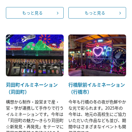
もっと見る
もっと見る
苅田町イルミネーション
行橋駅前イルミネーション
（苅田町）
（行橋市）
構想から制作・設営まで産・
今年も行橋の冬の夜が色鮮やか
官・学が連携して手作りで行う
な光で彩られます。2025年の
イルミネーションです。今年は
今年は、地元の高校生にご協力
「苅田町の魅力～きらり苅田町
いただいた作品なども並び、期
☆新発見・再発見」をテーマに
間中はさまざまなイベントも開