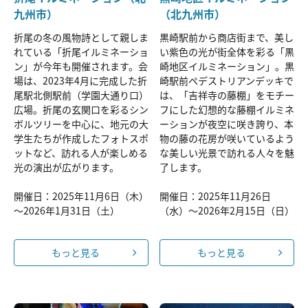
九州市）
（北九州市）
折尾の冬の風物詩として親しま
黒崎駅前から商店街まで、美し
れている「折尾イルミネーショ
い紫色の光が街全体を彩る「黒
ン」が今年も開催されます。会
崎地区イルミネーション」。黒
場は、2023年4月に完成した折
崎駅前ペデストリアンデッキで
尾駅北側駅前（学園大通り口）
は、「吉祥寺の藤棚」をモチー
広場。折尾の玄関口を彩るシン
フにした幻想的な藤棚イルミネ
ボルツリーを中心に、地元の大
ーションが夜空に咲き誇り、本
学生たちが作成したフォトスポ
物の藤の花房が咲いているよう
ットなど、訪れる人が楽しめる
な美しい光景で訪れる人々を魅
光の演出が広がります。
了します。
開催日：2025年11月6日（木）
開催日：2025年11月26日
～2026年1月31日（土）
（水）～2026年2月15日（日）
もっと見る
もっと見る