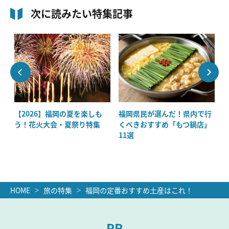
次に読みたい特集記事
大
【2026】福岡の夏を楽しも
福岡県民が選んだ！県内で行
の
う！花火大会・夏祭り特集
くべきおすすめ「もつ鍋店」
11選
HOME
旅の特集
福岡の定番おすすめ土産はこれ！
PR