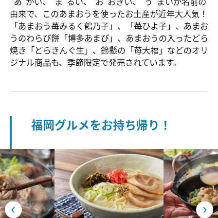
”あ”かい、”ま”るい、”お”おきい、”う”まいが名前の
由来で、このあまおうを使ったお土産が近年大人気！
「あまおう苺みるく鶴乃子」、「苺ひよ子」、あまお
うのわらび餅「博多あまび」、あまおうの入ったどら
焼き「どらきんぐ生」、鈴懸の「苺大福」などのオリ
ジナル商品も、季節限定で発売されています。
福岡グルメをお持ち帰り！