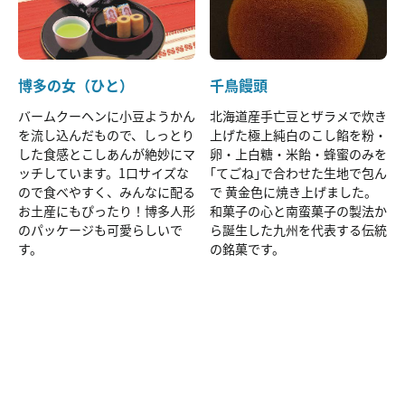
博多の女（ひと）
千鳥饅頭
バームクーヘンに小豆ようかん
北海道産手亡豆とザラメで炊き
を流し込んだもので、しっとり
上げた極上純白のこし餡を粉・
した食感とこしあんが絶妙にマ
卵・上白糖・米飴・蜂蜜のみを
ッチしています。1口サイズな
｢てごね｣で合わせた生地で包ん
ので食べやすく、みんなに配る
で 黄金色に焼き上げました。
お土産にもぴったり！博多人形
和菓子の心と南蛮菓子の製法か
のパッケージも可愛らしいで
ら誕生した九州を代表する伝統
す。
の銘菓です。