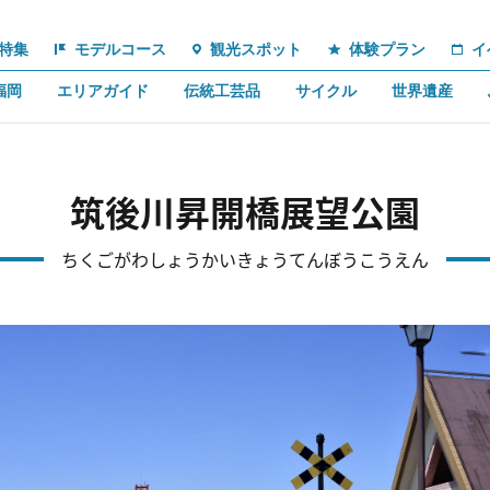
特集
モデルコース
観光スポット
体験プラン
イ
福岡
エリアガイド
伝統工芸品
サイクル
世界遺産
筑後川昇開橋展望公園
ちくごがわしょうかいきょうてんぼうこうえん