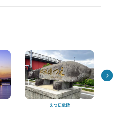
えつ伝承碑