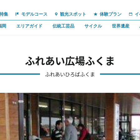
特集
モデルコース
観光スポット
体験プラン
イ
福岡
エリアガイド
伝統工芸品
サイクル
世界遺産
ふれあい広場ふくま
ふれあいひろばふくま