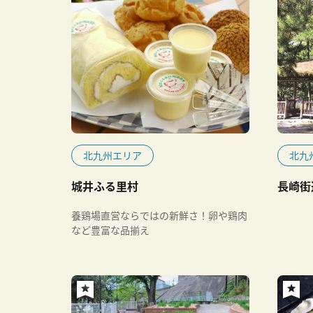
北九州エリア
北九
城井ふる里村
長崎街
養鶏場直営ならではの新鮮さ！卵や鶏肉
など豊富な品揃え