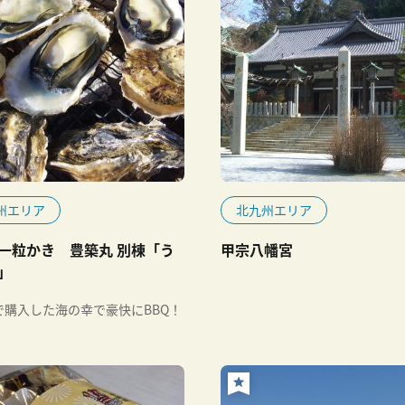
州エリア
北九州エリア
一粒かき 豊築丸 別棟「う
甲宗八幡宮
」
で購入した海の幸で豪快にBBQ！