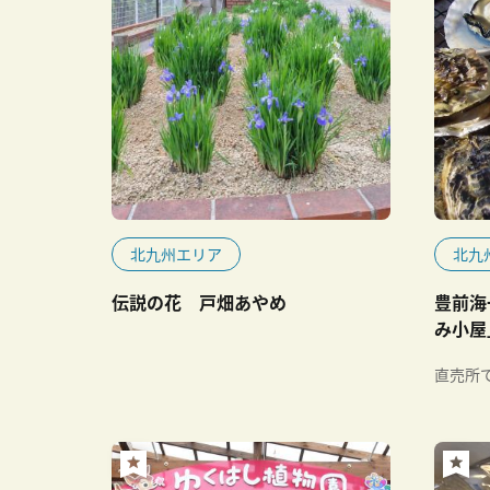
北九州エリア
北九
伝説の花 戸畑あやめ
豊前海
み小屋
直売所