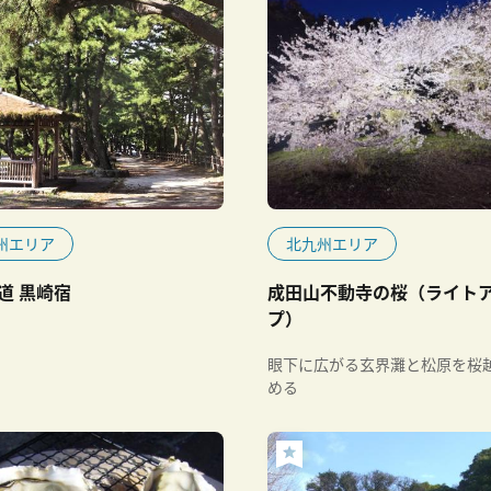
州エリア
北九州エリア
道 黒崎宿
成田山不動寺の桜（ライト
プ）
眼下に広がる玄界灘と松原を桜
める