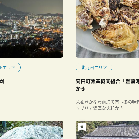
州エリア
北九州エリア
園
苅田町漁業協同組合「豊前
かき」
栄養豊かな豊前海で育つ冬の味
ップリで濃厚な大粒かき