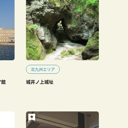
北九州エリア
ア館
城井ノ上城址