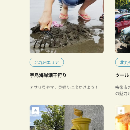
北九州エリア
北九
宇島海岸潮干狩り
ツール
アサリ貝やマテ貝掘りに出かけよう！
宗像市
の魅力