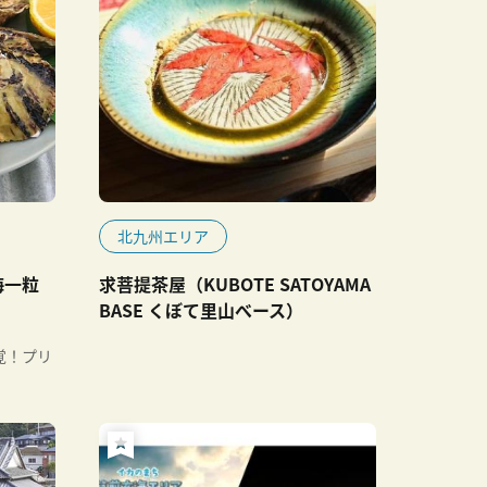
北九州エリア
海一粒
求菩提茶屋（KUBOTE SATOYAMA
BASE くぼて里山べース）
覚！プリ