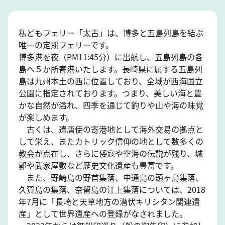
私どもフェリー「太古」は、博多と五島列島を結ぶ
唯一の定期フェリーです。
博多港を夜（PM11:45分）に出航し、五島列島の各
島へ５か所寄港いたします。長崎県に属する五島列
島は九州本土の西に位置しており、全域が西海国立
公園に指定されております。つまり、美しい海と豊
かな自然が溢れ、四季を通じて釣りや山や海の味覚
が楽しめます。
古くは、遣唐使の寄港地として海外交易の拠点と
して栄え、またカトリック信仰の地として数多くの
教会が点在し、さらに倭寇や空海の伝説が残り、城
郭や武家屋敷など歴史文化遺産も豊富です。
また、野崎島の野首集落、中通島の頭ヶ島集落、
久賀島の集落、奈留島の江上集落については、2018
年7月に「長崎と天草地方の潜伏キリシタン関連遺
産」として世界遺産への登録がなされました。