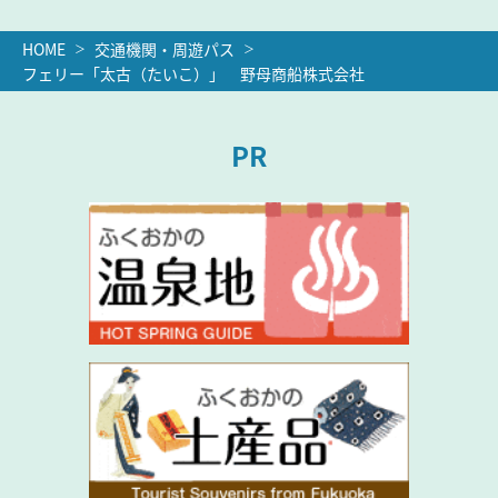
HOME
交通機関・周遊パス
フェリー「太古（たいこ）」 野母商船株式会社
PR