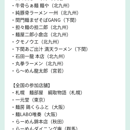
・牛骨らぁ麺 麺や（北九州）
・純豚骨ラーメン 一州（北九州）
・関門麺まぜそばGANG（下関）
・担々麺の担二郎（北九州）
・麺屋二郎小倉店（北九州）
・クモノウエ（北九州）
・下関あご出汁 満天ラーメン（下関）
・石田一龍 本店（北九州）
・丸拳ラーメン（北九州）
・ら〜めん龍太郎（宮若）
【全国の参加店舗】
・札幌 麺部屋 綱取物語（札幌）
・一元堂（東京）
・麺房 鶏くらふと（大阪）
・麺LABO唯奏（大阪）
・らーめん錦本店（秋田）
・らーめんダイニング庵（群馬）