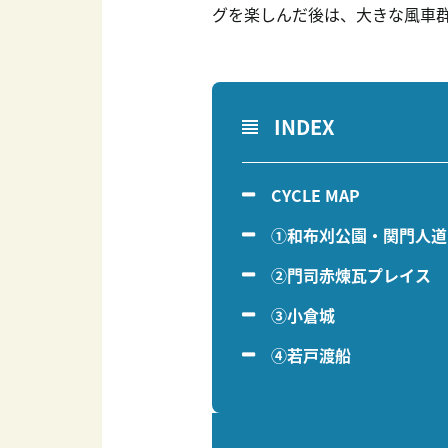
グを楽しんだ後は、大きな風車
INDEX
CYCLE MAP
①和布刈公園・関門人道
②門司赤煉瓦プレイス
③小倉城
④若戸渡船