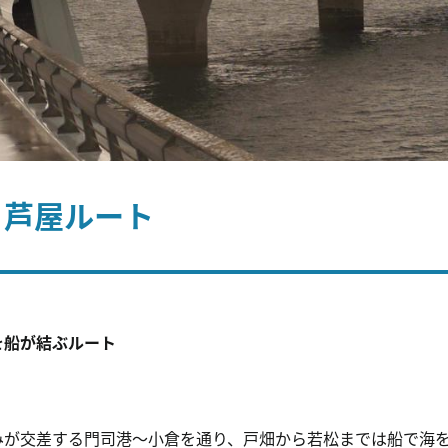
・芦屋ルート
を船が結ぶルート
みが交差する門司港〜小倉を通り、戸畑から若松までは船で海