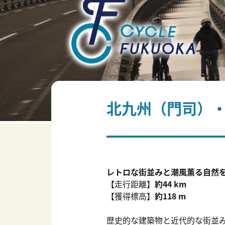
北九州（門司）
レトロな街並みと潮風薫る自然
【
走行距離】
約44 km
【
獲得標高】
約118 m
歴史的な建築物と近代的な街並