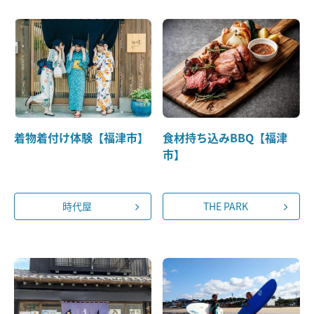
着物着付け体験【福津市】
食材持ち込みBBQ【福津
市】
時代屋
THE PARK