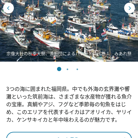
宗像大社の秋季大祭、漁船団によるパレードは圧巻！ みあれ祭
3つの海に囲まれた福岡県。中でも外海の玄界灘や響
灘といった筑前海は、さまざまな水産物が獲れる魚介
の宝庫。真鯛やアジ、フグなど季節毎の旬魚をはじ
め、このエリアを代表するイカはアオリイカ、ヤリイ
カ、ケンサキイカと年中味わえるのが魅力です。