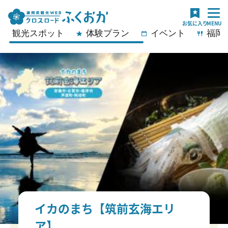
観光スポット
体験プラン
イベント
福岡
イカのまち【筑前玄海エリ
ア】