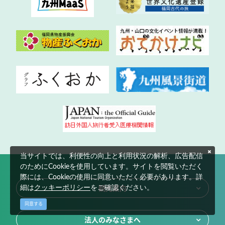
当サイトでは、利便性の向上と利用状況の解析、広告配信
のためにCookieを使用しています。サイトを閲覧いただく
際には、Cookieの使用に同意いただく必要があります。詳
観光案内
細は
クッキーポリシー
をご確認ください。
同意する
法人のみなさまへ