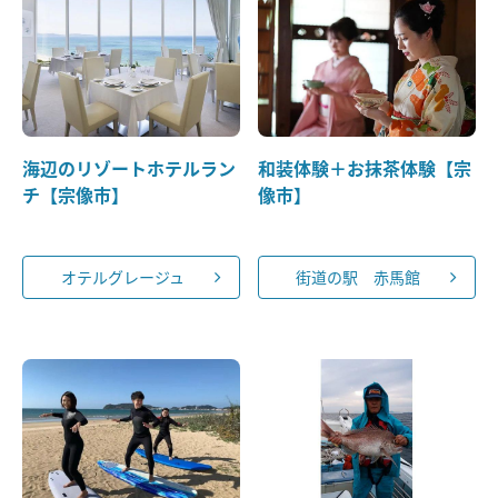
海辺のリゾートホテルラン
和装体験＋お抹茶体験【宗
チ【宗像市】
像市】
オテルグレージュ
街道の駅 赤馬館