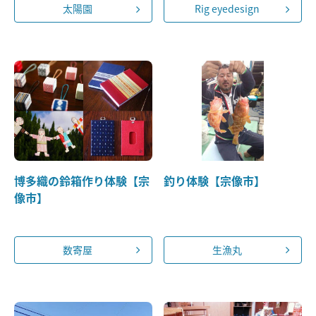
太陽園
Rig eyedesign
博多織の鈴箱作り体験【宗
釣り体験【宗像市】
像市】
数寄屋
生漁丸