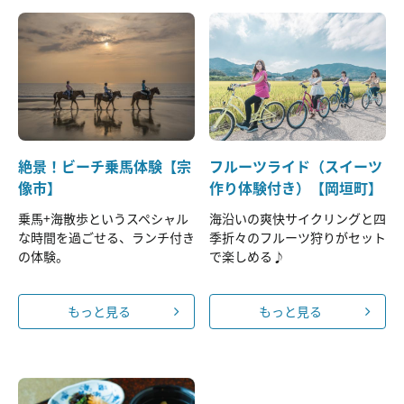
絶景！ビーチ乗馬体験【宗
フルーツライド（スイーツ
像市】
作り体験付き）【岡垣町】
乗馬+海散歩というスペシャル
海沿いの爽快サイクリングと四
な時間を過ごせる、ランチ付き
季折々のフルーツ狩りがセット
の体験。
で楽しめる♪
もっと見る
もっと見る