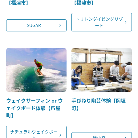
【福津市】
【福津市】
トリトンダイビングリゾ
SUGAR
ート
ウェイクサーフィン or ウ
手びねり陶芸体験【岡垣
ェイクボード体験【芦屋
町】
町】
ナチュラルウェイクボー
ド
逍山窯