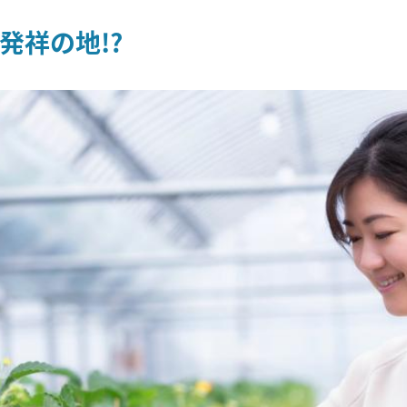
発祥の地!?