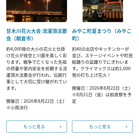
甘木川花火大会 流灌頂法要
みやこ町夏まつり（みやこ
会（朝倉市）
町）
約4,000発の大小の花火と仕掛
約40の出店やキッチンカーが
け花火が夜空と川面を美しく彩
並び、ステージイベントや町民
ります。戦争で亡くなった先祖
総踊りの盆踊りでにぎわいま
の供養や家内安全を祈願する流
す。クライマックスは約1,000
灌頂大法要会が行われ、伝統行
発の打ち上げ花火！
事として大切に受け継がれてい
ます。
開催日：2026年8月22日（土）
※8月21日（金）は前夜祭を予
開催日：2026年8月22日（土）
定
※小雨決行
もっと見る
もっと見る