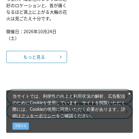
好のロケーションと、首が痛く
なるほど真上に上がる大輪の花
火は見ごたえ十分です。
開催日：2026年10月24日
（土）
もっと見る
各地の花火大会情報
当サイトでは、利便性の向上と利用状況の解析、広告配信
のためにCookieを使用しています。サイトを閲覧いただく
際には、Cookieの使用に同意いただく必要があります。詳
秋・冬開催の花火情報
細は
クッキーポリシー
をご確認ください。
同意する