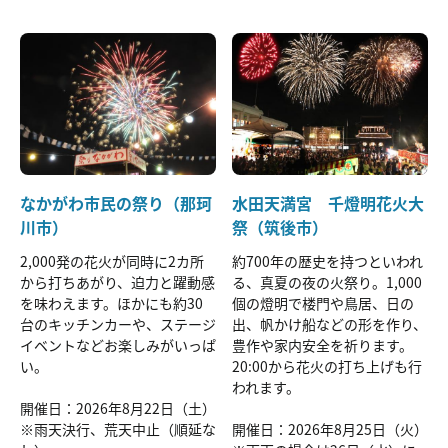
なかがわ市民の祭り（那珂
水田天満宮 千燈明花火大
川市）
祭（筑後市）
2,000発の花火が同時に2カ所
約700年の歴史を持つといわれ
から打ちあがり、迫力と躍動感
る、真夏の夜の火祭り。1,000
を味わえます。ほかにも約30
個の燈明で楼門や鳥居、日の
台のキッチンカーや、ステージ
出、帆かけ船などの形を作り、
イベントなどお楽しみがいっぱ
豊作や家内安全を祈ります。
い。
20:00から花火の打ち上げも行
われます。
開催日：2026年8月22日（土）
※雨天決行、荒天中止（順延な
開催日：2026年8月25日（火）