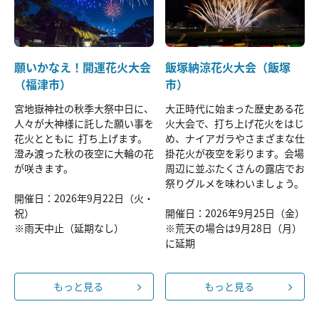
願いかなえ！開運花火大会
飯塚納涼花火大会（飯塚
（福津市）
市）
宮地嶽神社の秋季大祭中日に、
大正時代に始まった歴史ある花
人々が大神様に託した願い事を
火大会で、打ち上げ花火をはじ
花火とともに 打ち上げます。
め、ナイアガラやさまざまな仕
澄み渡った秋の夜空に大輪の花
掛花火が夜空を彩ります。会場
が咲きます。
周辺に並ぶたくさんの露店でお
祭りグルメを味わいましょう。
開催日：2026年9月22日（火・
祝）
開催日：2026年9月25日（金）
※雨天中止（延期なし）
※荒天の場合は9月28日（月）
に延期
もっと見る
もっと見る