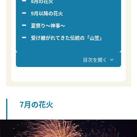
8月の花火
9月以降の花火
夏祭り～神事～
受け継がれてきた伝統の「山笠」
目次を開く
7月の花火