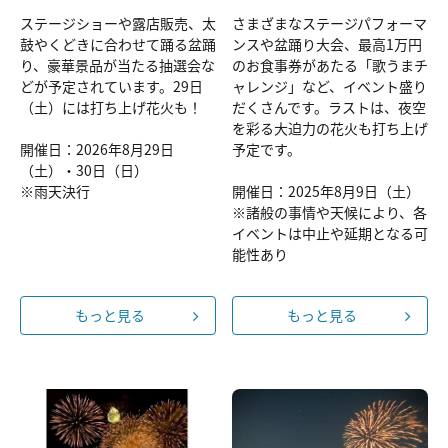
ステージショーや露店販売、太
さまざまなステージパフォーマ
鼓やくどきに合わせて踊る盆踊
ンスや盆踊り大会、最高1万円
り、豪華景品が当たる抽選会な
のお食事券があたる「歌うまチ
どが予定されています。29日
ャレンジ」など、イベント盛り
（土）には打ち上げ花火も！
だくさんです。ラストは、夜空
を彩る大迫力の花火も打ち上げ
開催日：2026年8月29日
予定です。
（土）・30日（日）
※雨天決行
開催日：2025年8月9日（土）
※諸般の事情や天候により、各
イベントは中止や延期となる可
能性あり
もっと見る
もっと見る