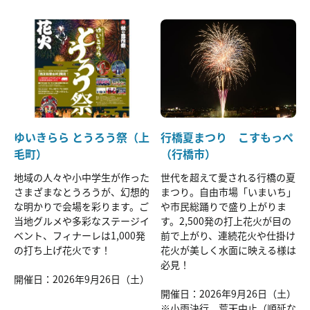
ゆいきらら とうろう祭（上
行橋夏まつり こすもっぺ
毛町）
（行橋市）
地域の人々や小中学生が作った
世代を超えて愛される行橋の夏
さまざまなとうろうが、幻想的
まつり。自由市場「いまいち」
な明かりで会場を彩ります。ご
や市民総踊りで盛り上がりま
当地グルメや多彩なステージイ
す。2,500発の打上花火が目の
ベント、フィナーレは1,000発
前で上がり、連続花火や仕掛け
の打ち上げ花火です！
花火が美しく水面に映える様は
必見！
開催日：2026年9月26日（土）
開催日：2026年9月26日（土）
※小雨決行、荒天中止（順延な