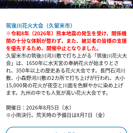
筑後川花火大会（久留米市）
※令和8年（2026年）熊本地震の発生を受け、関係機
関の十分な体制が整わず、また、被災者の皆様の支援
を優先するため、開催中止となりました。
久留米市の筑後川河川敷で打ち上がる「筑後川花火大
会」は、1650年に水天宮の奉納花火が始まりとさ
れ、350年以上の歴史ある花火大会です。長門石河川
敷、小森野河川敷の2カ所で打ち上げが行われ、大小
15,000発の花火が夜空と川面を色鮮やかに染め上げ
ます。九州の中でも人気が高い花火大会です。
開催日：2026年8月5日（水）
※小雨決行。荒天時の予備日は8月7日（金）