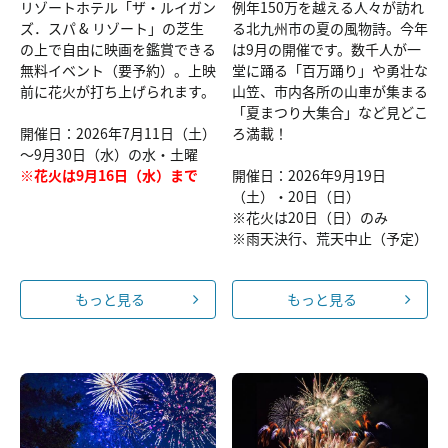
リゾートホテル「ザ・ルイガン
例年150万を越える人々が訪れ
ズ．スパ & リゾート」の芝生
る北九州市の夏の風物詩。今年
の上で自由に映画を鑑賞できる
は9月の開催です。数千人が一
無料イベント（要予約）。上映
堂に踊る「百万踊り」や勇壮な
前に花火が打ち上げられます。
山笠、市内各所の山車が集まる
「夏まつり大集合」など見どこ
開催日：2026年7月11日（土）
ろ満載！
～9月30日（水）の水・土曜
※花火は9月16日（水）まで
開催日：2026年9月19日
（土）・20日（日）
※花火は20日（日）のみ
※雨天決行、荒天中止（予定）
もっと見る
もっと見る