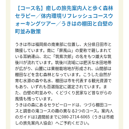
【コース名】癒しの旅先案内人と歩く森林
セラピー／体内環境リフレッシュコースウ
ォーキングツアー／うきはの棚田と白壁の
町並み散策
うきは市は福岡県の南東部に位置し、大分県日田市と
隣接しています。南に「屏風山」の愛称で親しまれて
いる耳納連山、北に「筑紫次郎」の名をもつ雄大な筑
後川が流れています。筑後川流域には肥沃な水田地帯
が広がり、山麓には果樹栽培地が形成され、山間部は
棚田などを含む森林となっています。こうした自然が
育む水源の森や名水、棚田は市を代表する観光資源で
もあり、いずれも百選指定に選定されています。ま
た、白壁の町並みや、くどづくり民家など昔ながらの
風情も残っています。
うきはの森にあるセラピーロードは、つづら棚田コー
スと調音の滝コースの趣の異なる2つのコース。案内人
のガイドは1週間前までに080-2714-6065（うきは市癒
しの旅先案内人協会）へご予約ください。