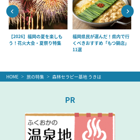
ッ
【2026】福岡の夏を楽しも
福岡県民が選んだ！県内で行
絶
う！花火大会・夏祭り特集
くべきおすすめ「もつ鍋店」
11選
HOME
旅の特集
森林セラピー基地 うきは
PR