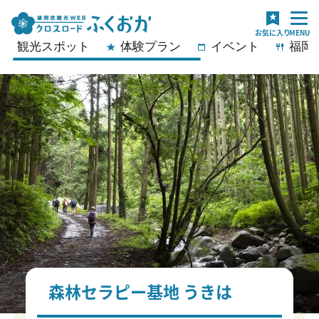
観光スポット
体験プラン
イベント
福岡
森林セラピー基地 うきは