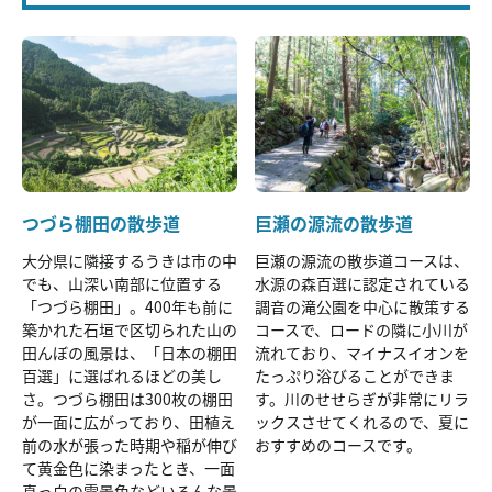
つづら棚田の散歩道
巨瀬の源流の散歩道
大分県に隣接するうきは市の中
巨瀬の源流の散歩道コースは、
でも、山深い南部に位置する
水源の森百選に認定されている
「つづら棚田」。400年も前に
調音の滝公園を中心に散策する
築かれた石垣で区切られた山の
コースで、ロードの隣に小川が
田んぼの風景は、「日本の棚田
流れており、マイナスイオンを
百選」に選ばれるほどの美し
たっぷり浴びることができま
さ。つづら棚田は300枚の棚田
す。川のせせらぎが非常にリラ
が一面に広がっており、田植え
ックスさせてくれるので、夏に
前の水が張った時期や稲が伸び
おすすめのコースです。
て黄金色に染まったとき、一面
真っ白の雪景色などいろんな景