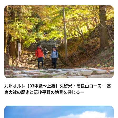
九州オルレ【03中級～上級】久留米・高良山コース ―高
良大社の歴史と筑後平野の絶景を感じる―