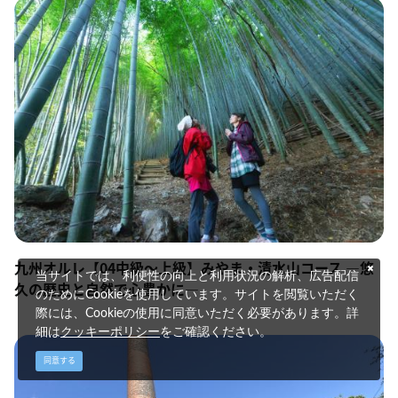
九州オルレ【04中級～上級】みやま・清水山コース ―悠
当サイトでは、利便性の向上と利用状況の解析、広告配信
久の歴史と自然で心豊かに―
のためにCookieを使用しています。サイトを閲覧いただく
際には、Cookieの使用に同意いただく必要があります。詳
細は
クッキーポリシー
をご確認ください。
同意する