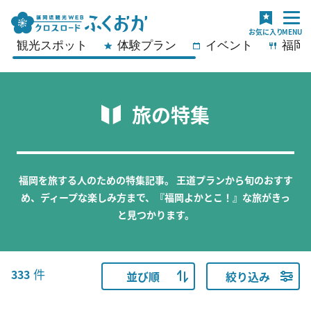
観光スポット
体験プラン
イベント
福岡
旅の特集
福岡を旅する人のための特集記事。
王道プランから旬のおすす
め、ディープな楽しみ方まで、『福岡よかとこ！』な旅がきっ
と見つかります。
件
333
並び順
絞り込み