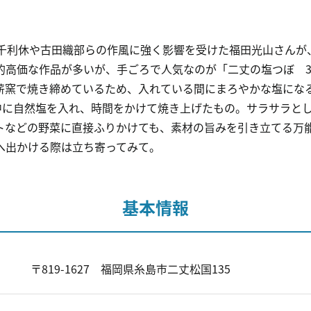
。千利休や古田織部らの作風に強く影響を受けた福田光山さんが
高価な作品が多いが、手ごろで人気なのが「二丈の塩つぼ 3,
薪窯で焼き締めているため、入れている間にまろやかな塩に
の中に自然塩を入れ、時間をかけて焼き上げたもの。サラサラと
トなどの野菜に直接ふりかけても、素材の旨みを引き立てる万
へ出かける際は立ち寄ってみて。
基本情報
〒819-1627 福岡県糸島市二丈松国135