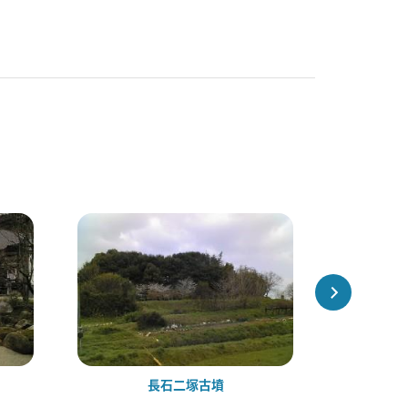
長石二塚古墳
有