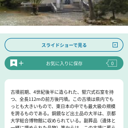
スライドショーで見る
お気に入りに保存
0
古墳前期、4世紀後半に造られた、竪穴式石室を持
つ、全長112mの前方後円墳。この古墳は県内でも
っとも大きいもので、東日本の中でも最大級の規模
を誇るものである。銅鏡など出土品の大半は、京都
大学総合博物館に収められている。副葬品（遺体と
一緒に埋められた品物）等からは、この古墳に葬ら