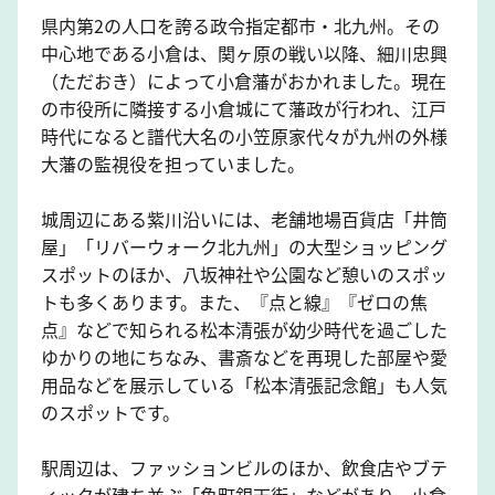
県内第2の人口を誇る政令指定都市・北九州。その
中心地である小倉は、関ヶ原の戦い以降、細川忠興
（ただおき）によって小倉藩がおかれました。現在
の市役所に隣接する小倉城にて藩政が行われ、江戸
時代になると譜代大名の小笠原家代々が九州の外様
大藩の監視役を担っていました。
城周辺にある紫川沿いには、老舗地場百貨店「井筒
屋」「リバーウォーク北九州」の大型ショッピング
スポットのほか、八坂神社や公園など憩いのスポッ
トも多くあります。また、『点と線』『ゼロの焦
点』などで知られる松本清張が幼少時代を過ごした
ゆかりの地にちなみ、書斎などを再現した部屋や愛
用品などを展示している「松本清張記念館」も人気
のスポットです。
駅周辺は、ファッションビルのほか、飲食店やブテ
ィックが建ち並ぶ「魚町銀天街」などがあり、小倉