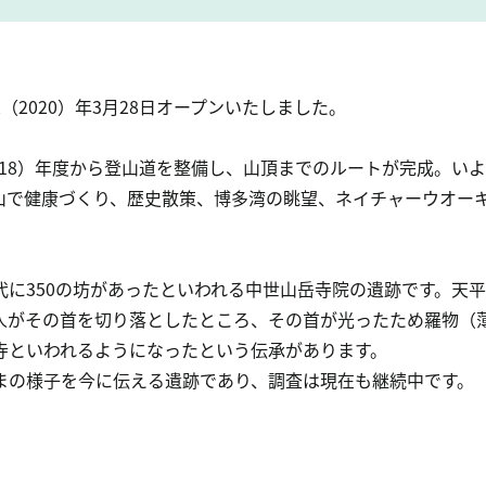
2020）年3月28日オープンいたしました。
2018）年度から登山道を整備し、山頂までのルートが完成。い
山で健康づくり、歴史散策、博多湾の眺望、ネイチャーウオー
代に350の坊があったといわれる中世山岳寺院の遺跡です。天
人がその首を切り落としたところ、その首が光ったため羅物（
寺といわれるようになったという伝承があります。
まの様子を今に伝える遺跡であり、調査は現在も継続中です。