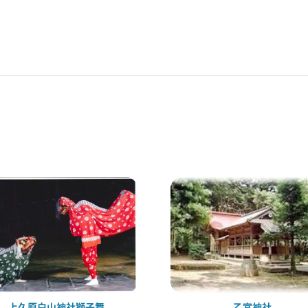
上久原白山神社獅子舞
乙宮神社