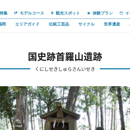
特集
モデルコース
観光スポット
体験プラン
イ
福岡
エリアガイド
伝統工芸品
サイクル
世界遺産
国史跡首羅山遺跡
くにしせきしゅらさんいせき