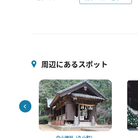
周辺にあるスポット
山町）
白山神社（久山町）