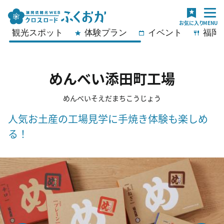
観光スポット
体験プラン
イベント
福岡
めんべい添田町工場
めんべいそえだまちこうじょう
人気お土産の工場見学に手焼き体験も楽しめ
る！