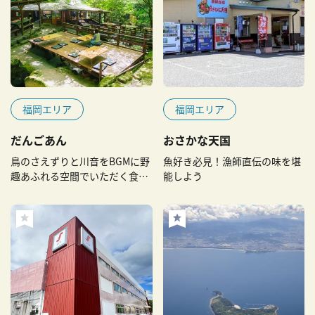
福岡エリア
福岡エリア
だんごあん
おさかな天国
鳥のさえずりと川音をBGMに野
魚好き必見！漁師直伝の味を堪
趣あふれる空間でいただく食事
能しよう
に舌鼓！