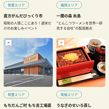
筑豊エリア
福岡エリア
直方がんだびっくり市
一蘭の森 糸島
昭和の人情ここにあり！週末だ
“とんこつラーメンを世界一研
けのお楽しみイベント
究する会社”の製造拠点
筑豊エリア
筑後エリア
もちだんご村 もち吉工場直
うなぎのせいろ蒸し