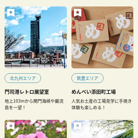
北九州エリア
筑豊エリア
門司港レトロ展望室
めんべい添田町工場
地上103mから関門海峡や巌流
人気お土産の工場見学に手焼き
島を一望！
体験も楽しめる！