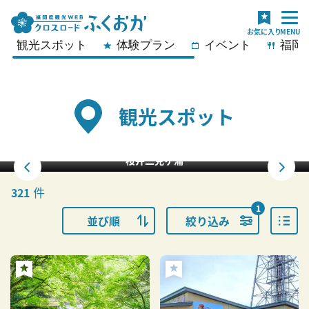
観光スポット
体験プラン
イベント
福岡
観光スポット
桜井二見ヶ浦
件
321
1
並び順
絞り込み