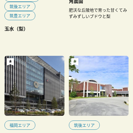
角農園
筑後エリア
肥沃な丘陵地で育った甘くてみ
筑豊エリア
ずみずしいブドウと梨
玉水（梨）
福岡エリア
筑後エリア