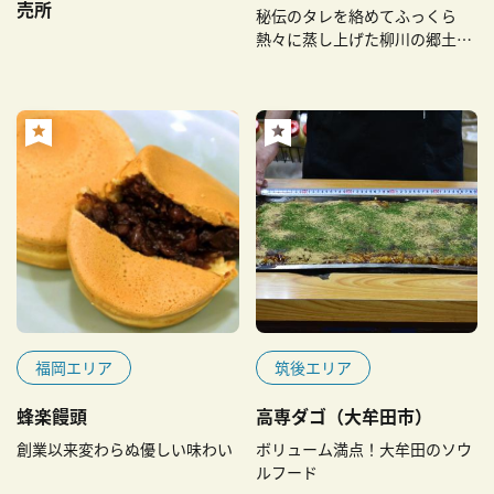
売所
秘伝のタレを絡めてふっくら
熱々に蒸し上げた柳川の郷土料
理
福岡エリア
筑後エリア
蜂楽饅頭
高専ダゴ（大牟田市）
創業以来変わらぬ優しい味わい
ボリューム満点！大牟田のソウ
ルフード