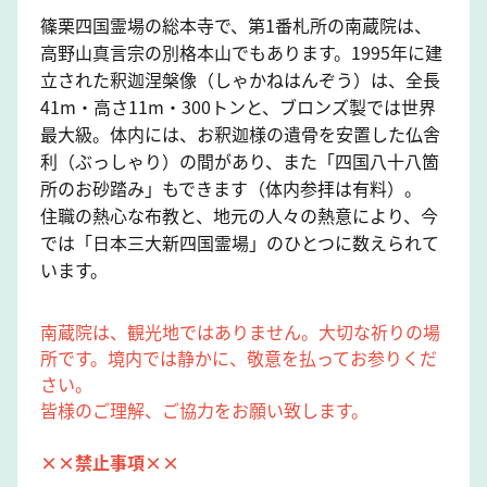
篠栗四国霊場の総本寺で、第1番札所の南蔵院は、
高野山真言宗の別格本山でもあります。1995年に建
立された釈迦涅槃像（しゃかねはんぞう）は、全長
41m・高さ11m・300トンと、ブロンズ製では世界
最大級。体内には、お釈迦様の遺骨を安置した仏舎
利（ぶっしゃり）の間があり、また「四国八十八箇
所のお砂踏み」もできます（体内参拝は有料）。
住職の熱心な布教と、地元の人々の熱意により、今
では「日本三大新四国霊場」のひとつに数えられて
います。
南蔵院は、観光地ではありません。大切な祈りの場
所です。境内では静かに、敬意を払ってお参りくだ
さい。
皆様のご理解、ご協力をお願い致します。
××禁止事項××