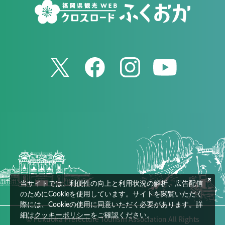
当サイトでは、利便性の向上と利用状況の解析、広告配信
のためにCookieを使用しています。サイトを閲覧いただく
際には、Cookieの使用に同意いただく必要があります。詳
細は
クッキーポリシー
をご確認ください。
© Fukuoka Prefecture Tourism Association All Rights