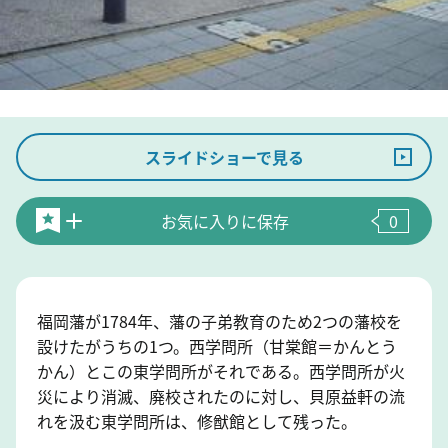
スライドショーで見る
お気に入りに保存
0
福岡藩が1784年、藩の子弟教育のため2つの藩校を
設けたがうちの1つ。西学問所（甘棠館＝かんとう
かん）とこの東学問所がそれである。西学問所が火
災により消滅、廃校されたのに対し、貝原益軒の流
れを汲む東学問所は、修猷館として残った。