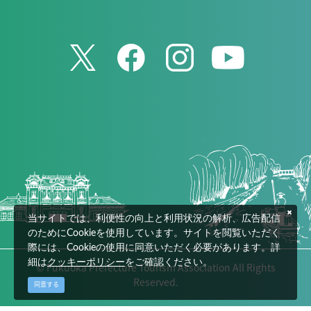
当サイトでは、利便性の向上と利用状況の解析、広告配信
のためにCookieを使用しています。サイトを閲覧いただく
際には、Cookieの使用に同意いただく必要があります。詳
細は
クッキーポリシー
をご確認ください。
© Fukuoka Prefecture Tourism Association All Rights
Reserved.
同意する