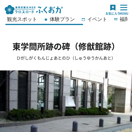
観光スポット
体験プラン
イベント
福岡
東学問所跡の碑（修猷館跡）
ひがしがくもんじょあとのひ（しゅうゆうかんあと）