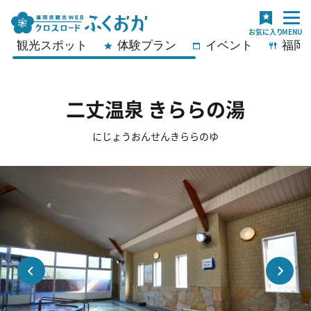
観光スポット
体験プラン
イベント
福岡
二丈温泉 きららの湯
にじょうおんせんきららのゆ