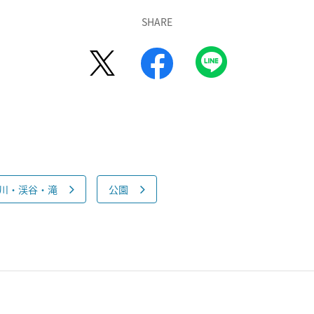
SHARE
川・渓谷・滝
公園