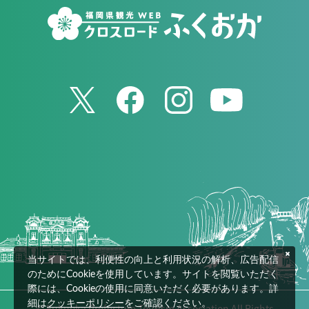
当サイトでは、利便性の向上と利用状況の解析、広告配信
のためにCookieを使用しています。サイトを閲覧いただく
際には、Cookieの使用に同意いただく必要があります。詳
細は
クッキーポリシー
をご確認ください。
© Fukuoka Prefecture Tourism Association All Rights