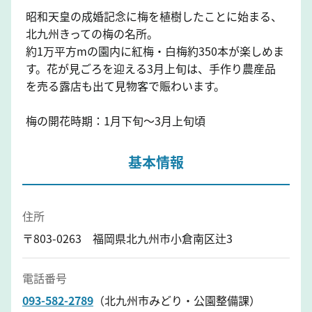
昭和天皇の成婚記念に梅を植樹したことに始まる、
北九州きっての梅の名所。
約1万平方mの園内に紅梅・白梅約350本が楽しめま
す。花が見ごろを迎える3月上旬は、手作り農産品
を売る露店も出て見物客で賑わいます。
梅の開花時期：1月下旬～3月上旬頃
基本情報
住所
〒803-0263 福岡県北九州市小倉南区辻3
電話番号
093-582-2789
（北九州市みどり・公園整備課）