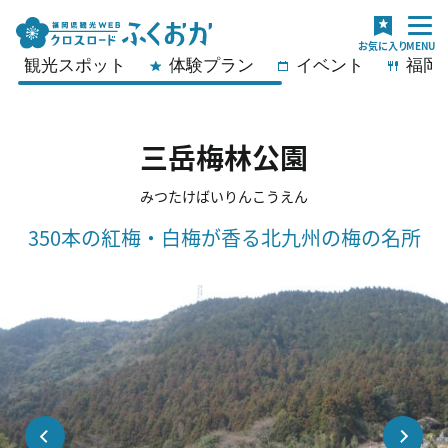
観光スポット
体験プラン
イベント
福岡
三岳梅林公園
みつたけばいりんこうえん
350本の紅梅・白梅が香る北九州の梅の名所