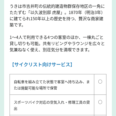
うきは市吉井町の伝統的建造物群保存地区の一角に
たたずむ「以久波別邸 虎屋」。1870年（明治3年）
に建てられ150年以上の歴史を持つ、贅沢な商家建
築です。
1～4人で利用できる4つの客室のほか、一棟丸ごと
貸し切りも可能。共有リビングやラウンジを広々と
気兼ねなく使え、別荘気分を満喫できます。
【サイクリスト向けサービス】
○
自転車を組み立てた状態で客室へ持ち込み、ま
たは施錠可能な場所で保管
○
スポーツバイク対応の空気入れ・修理工具の貸
出