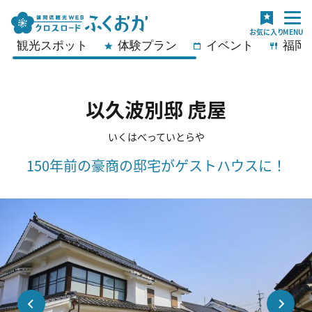
観光スポット
体験プラン
イベント
福岡
以久波別邸 虎屋
いくはべっていとらや
150年前の豪商の邸宅がゲストハウスに！