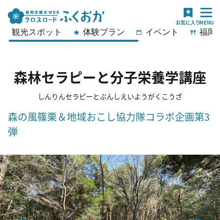
観光スポット
体験プラン
イベント
福岡
森林セラピーと分子栄養学講座
しんりんセラピーとぶんしえいようがくこうざ
森の風篠栗＆地域おこし協力隊コラボ企画第3
弾