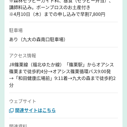
※森林セラピーガイド料、昼食（セラピー弁当）、
講師料込み。ボーンブロスのお土産付き
※4月10日（木）までの申し込みで早割7,800円
駐車場
あり（九大の森南口駐車場）
アクセス情報
JR篠栗線（福北ゆたか線）「篠栗駅」からオアシス
篠栗まで徒歩約4分→オアシス篠栗循環バス9:00発
→「和田健康広場前」9:11着→九大の森まで徒歩約2
分
ウェブサイト
関連サイトはこちら
関連資料