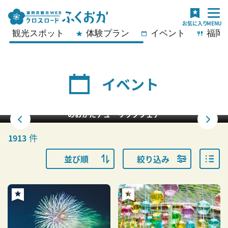
観光スポット
体験プラン
イベント
福岡
イベント
宮地嶽神社 菖蒲まつり
件
1913
並び順
絞り込み