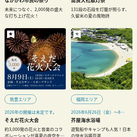
なし）
※毎年8月1日～31日
未来につなぐ、2,000発の盛大
131段の石段を灯籠が照らす、
な打ち上げ花火！
久留米の夏の風物詩
筑豊エリア
福岡エリア
2026年の開催は未定です。
2026年6月26日（金）～8月
下旬
そえだ花火大会
芥屋海水浴場
約3,000発の花火と音楽のコラ
遊覧船やキャンプも人気！日本
ボレーションが真夏の夜空を彩
の快水浴場百選