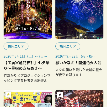
福岡エリア
福岡エリア
2026年8月1日（土）〜7日
2026年9月22日（火・祝）
（金）
※雨天中止（延期なし）
【宝満宮竈門神社】七夕祭
願いかなえ！開運花火大会
※毎年9月22日に開催
り～星宿のきらめき～
人々の願いを託した大輪の花火
が夜空を彩ります
竹あかりとプロジェクションマ
ッピングで参拝者をお出迎え