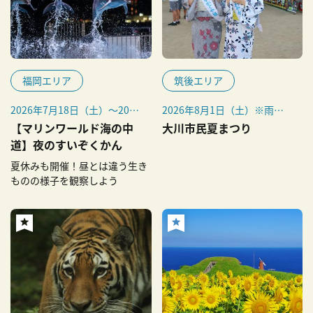
福岡エリア
筑後エリア
2026年7月18日（土）～20日
2026年8月1日（土）※雨天
（月・祝）、25日（土）・
中止
【マリンワールド海の中
大川市民夏まつり
26日（日）
道】夜のすいぞくかん
2026年8月1日（土）～23日
夏休みも開催！昼とは違う生き
（日）、29（土）・
ものの様子を観察しよう
30（日）
2026年9月5日（土）・6日
（日）、12（土）・
13（日）、19（土）～23日
（水・祝）
2026年5月2日（土）～5月6
日（水・振休）