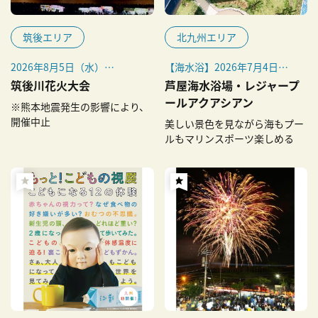
筑後エリア
北九州エリア
2026年8月5日（水）
【海水浴】2026年7月4日
※小雨決行。荒天時の予備日
（土）～8月16日（日）
筑後川花火大会
芦屋海水浴場・レジャープ
は8月7日（金）
【プール営業日】2026年7月
ールアクアシアン
※熊本地震発生の影響により、
9日（木）～8月30日（日）
開催中止
美しい景色を見ながら海もプー
ルもマリンスポーツ楽しめる