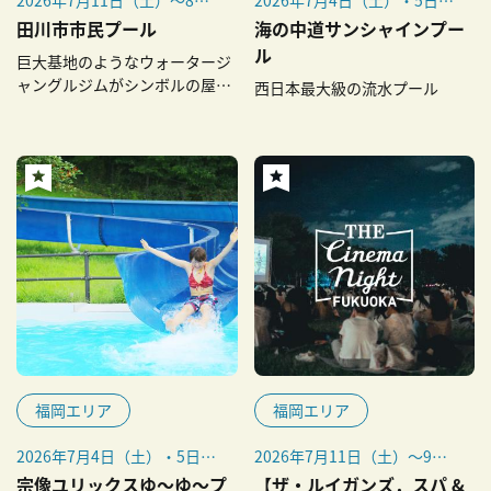
31日（月）
（日）／11日（土）・12日
田川市市民プール
海の中道サンシャインプー
（日）／7月18日（土）〜20
ル
巨大基地のようなウォータージ
日（月・祝）／7月22日
ャングルジムがシンボルの屋外
西日本最大級の流水プール
（水）～8月27日（木）／29
プール
日（土）・30日（日）／9月
5日（土）・6日（日）／12
日（土）・13日（日）／9月
19日（土）〜23日（水・
祝）
福岡エリア
福岡エリア
2026年7月4日（土）・5日
2026年7月11日（土）～9月
（日）、7月11日（土）・12
30日（水）の水・土曜
宗像ユリックスゆ～ゆ～プ
【ザ・ルイガンズ．スパ &