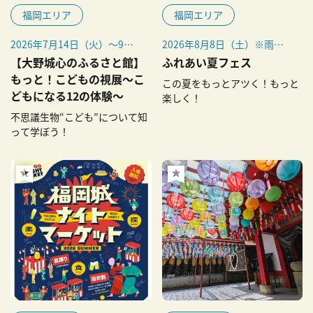
福岡エリア
福岡エリア
2026年7月14日（火）～9月
2026年8月8日（土）※雨天
23日（水・祝）
決行
【大野城心のふるさと館】
ふれあい夏フェス
※9月19日（土）～23日
もっと！こどもの視展～こ
この夏をもっとアツく！もっと
（水・祝）は混雑が予想され
どもになる12の体験～
楽しく！
るため、WEB予約による入場
不思議生物“こども”について知
制限を行います。
って学ぼう！