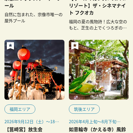
日（日）、7月18日（土）～
※打ち上げ花火：7月11日
ール
リゾート】ザ・シネマナイ
8月31日（月）
（土）～9月16日（水）／天
ト フクオカ
自然に包まれた、宗像市唯一の
候により中止の可能性あり。
屋外プール
福岡の夏の風物詩！広大な空の
※打ち上げ花火の後に映画を
もと、芝生の上でくつろぎの時
上映します。
間を
福岡エリア
筑後エリア
2026年9月12日（土）～18日
2026年4月上旬～8月下旬
（金）
（予定）
【筥崎宮】放生会
如意輪寺（かえる寺）風鈴