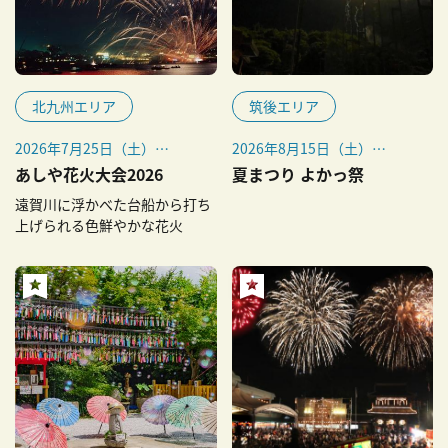
北九州エリア
筑後エリア
2026年7月25日（土）
2026年8月15日（土）
※少雨決行・雨天順延なし
※雨天、荒天の場合は16日
あしや花火大会2026
夏まつり よかっ祭
（日）に延期
遠賀川に浮かべた台船から打ち
上げられる色鮮やかな花火