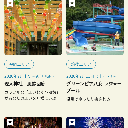
福岡エリア
筑後エリア
2026年7月上旬～9月中旬
2026年7月11日（土）・7月
（予定）
12日（日）、7月18日（土）
現人神社 風鈴回廊
グリーンピア八女 レジャー
～8月30日（日）
プール
カラフルな「願いむすび風鈴」
があなたの願いを神様に運ぶ
温泉でゆったり癒される