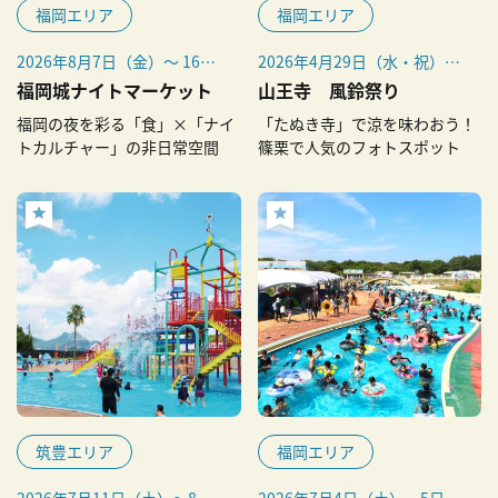
福岡エリア
福岡エリア
2026年8月7日（金）〜 16日
2026年4月29日（水・祝）～
（日）
10月4日（日）
福岡城ナイトマーケット
山王寺 風鈴祭り
福岡の夜を彩る「食」×「ナイ
「たぬき寺」で涼を味わおう！
トカルチャー」の非日常空間
篠栗で人気のフォトスポット
筑豊エリア
福岡エリア
2026年7月11日（土）～8月
2026年7月4日（土）・5日