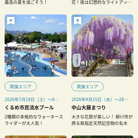
最高の夏を過ごそう！
花！夜は幻想的なライトアップ
も
筑後エリア
筑後エリア
2026年7月18日（土）～8月
2026年4月15日（水）～28日
23日（日）、8月29日
（火）
くるめ市民流水プール
中山大藤まつり
（土）・30日（日）
※開花状況によって期間が変
2種類の本格的なウォータース
大きな花房が美しい！ 柳川市が
※ 雷や大雨などの悪天候時
更になる場合があります。変
ライダーが大人気！
誇る県指定天然記念物の名木
は、お客様の安全確保のため
更になった場合は柳川市公式
にプールを一時閉鎖、途中閉
サイトでお知らせします。
場する場合があります。