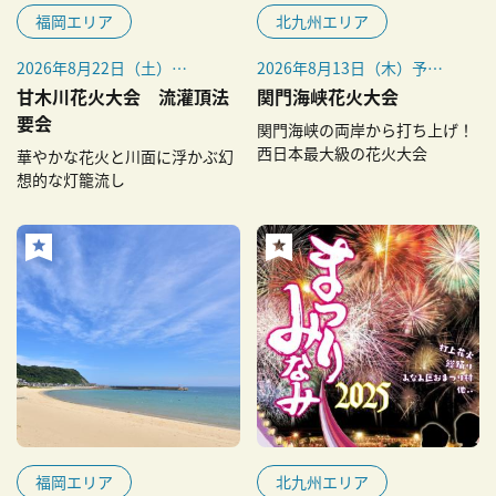
福岡エリア
北九州エリア
2026年8月22日（土）
2026年8月13日（木）予定
※少雨決行、荒天時は8月23
※毎年8月13日開催
甘木川花火大会 流灌頂法
関門海峡花火大会
日（日）に順延
要会
関門海峡の両岸から打ち上げ！
※8月23日（日）が荒天の場
西日本最大級の花火大会
華やかな花火と川面に浮かぶ幻
合は26日（水）に順延
想的な灯籠流し
福岡エリア
北九州エリア