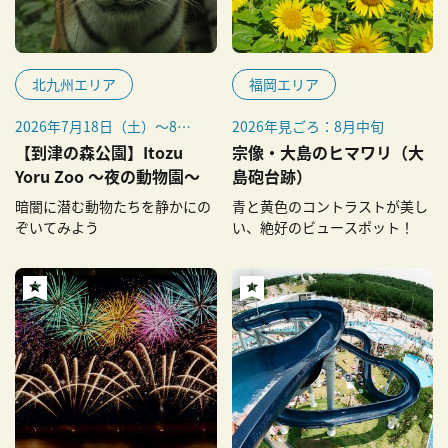
北九州エリア
福岡エリア
2026年7月18日（土）～8月
2026年見ごろ：8月中旬
31日（月）の土・日曜、祝
【到津の森公園】Itozu
宗像・大島のヒマワリ（大
日、8月13日（木）・14日
Yoru Zoo ～夜の動物園～
島砲台跡）
（金）（全18日間）
暗闇に潜む動物たちを静かにの
青と黄色のコントラストが美し
ぞいてみよう
い、絶好のビュースポット！