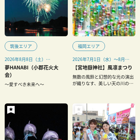
筑後エリア
福岡エリア
2026年8月8日（土）
2026年7月1日（水）～8月31
※雨天時は9日（日）または
日（月）
夢HANABI（小郡花火大
【宮地嶽神社】風凛まつり
11日（火）に順延
風凜夜市：開催期間中の毎週
会）
無数の風鈴と幻想的な光の演出
金～日曜開催
が織りなす、美しい天の川の再
～愛すべき未来へ～
※スケジュールは変更になる
現。
場合があります。