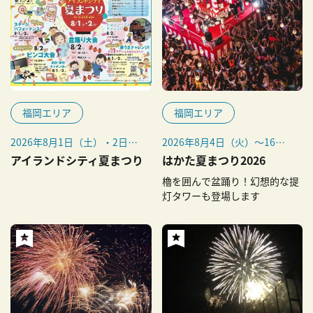
福岡エリア
福岡エリア
2026年8月1日（土）・2日
2026年8⽉4⽇（火）〜16⽇
（日）
（日）
アイランドシティ夏まつり
はかた夏まつり2026
櫓を囲んで盆踊り！幻想的な提
灯タワーも登場します