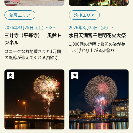
筑豊エリア
筑後エリア
2026年4月25日（土）～8月
2026年8月25日（火）
31日（月）
※毎年8月25日開催
三井寺（平等寺） 風鈴ト
水田天満宮千燈明花火大祭
※ライトアップは8月29日
※雨天時は8月26日（水）に
ンネル
1,000個の燈明で楼閣の姿が美
（土）・30日（日）19:00～
延期
しく浮かび上がる火祭り
ユニークなお地蔵さまと1万個
21:00
の風鈴が迎えてくれる風鈴寺