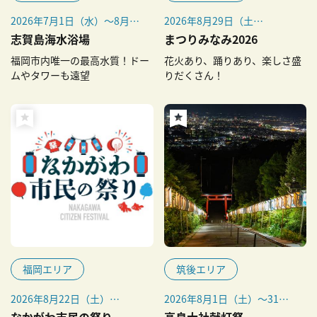
2026年7月1日（水）～8月31
2026年8月29日（土）
日（月）
※荒天中止
志賀島海水浴場
まつりみなみ2026
福岡市内唯一の最高水質！ドー
花火あり、踊りあり、楽しさ盛
ムやタワーも遠望
りだくさん！
福岡エリア
筑後エリア
2026年8月22日（土）
2026年8月1日（土）～31日
※雨天決行、荒天中止（順延
（月）
なかがわ市民の祭り
高良大社献灯祭