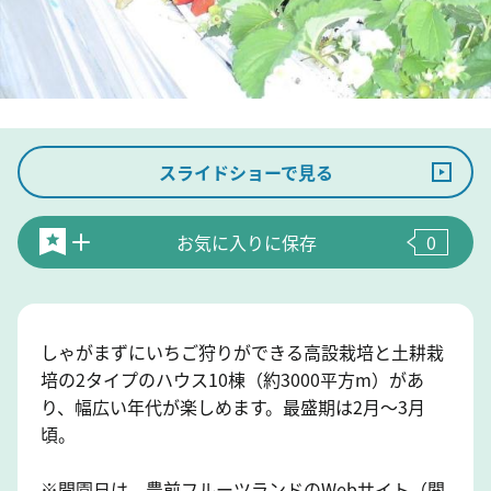
スライドショーで見る
お気に入りに保存
0
しゃがまずにいちご狩りができる高設栽培と土耕栽
培の2タイプのハウス10棟（約3000平方m）があ
り、幅広い年代が楽しめます。最盛期は2月～3月
頃。
※開園日は、豊前フルーツランドのWebサイト（関