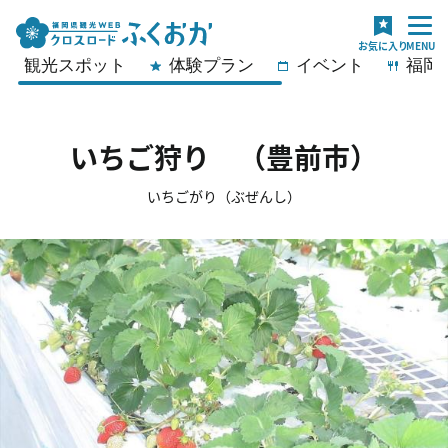
観光スポット
体験プラン
イベント
福岡
いちご狩り （豊前市）
いちごがり（ぶぜんし）