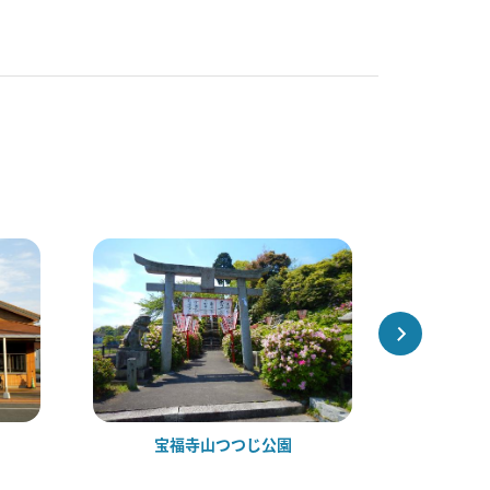
宝福寺山つつじ公園
道の