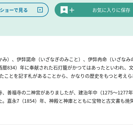
ショーで見る
お気に入りに保存
かみ）、伊弉諾命（いざなぎのみこと）、伊弉冉命（いざなみ
暦834）年に奉献された石灯籠がかつてはあったといわれ、文明
されたことを記す札があることから、かなりの歴史をもつと考えら
、善福寺の二神宮がありましたが、建治年中（1275～1277
。嘉永7（1854）年、神殿と神庫とともに宝物と古文書も焼