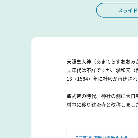
スライド
天照皇大神（あまてらすおおみ
立年代は不詳ですが、承和元（西
13（1584）年に社殿が再建
聖武帝の時代、神社の側に大日寺
村中に移り建治寺と改称しました
＼"ご来福"で願いを叶えよう／