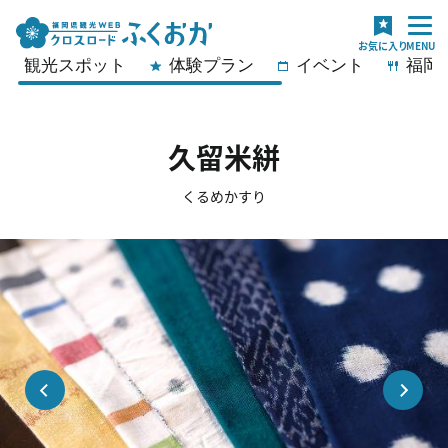
観光スポット
体験プラン
イベント
福岡
久留米絣
くるめかすり