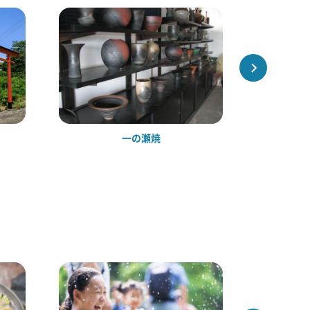
一の瀬焼
湧水と伝統