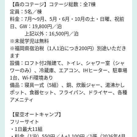
【森のコテージ】コテージ総数：全7棟
定員：5名／棟
料金：7月～9月、5月・6月・10月の土・日曜、祝前
日、GW：19,800円／泊
上記以外：16,500円／泊
※未就学児は無料
※福岡県宿泊税（1人1泊につき200円）別途いただき
ます
設備：ロフト付2階建て、トイレ、シャワー室（シャ
ワーのみ）、冷蔵庫、エアコン、IHヒーター、駐車場
1台、Wi-Fi環境あり
備品：寝具一式（5組）、銅、炊飯ジャー、湯沸かし
ポット、食器セット、フライパン、ドライヤー、各種
アメニティ
【星空オートキャンプ】
フリーサイト
・1日最大11組
・料金（1泊）550円／人+1,100円／1張（2026年4月