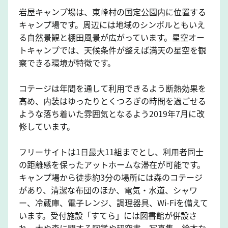
岩屋キャンプ場は、東峰村の国定公園内に位置する
キャンプ場です。周辺には地域のシンボルともいえ
る自然景観と棚田風景が広がっています。星空オー
トキャンプでは、天候条件が整えば満天の星空を観
察できる環境が特徴です。
コテージは年間を通して利用できるよう断熱効果を
高め、内装はゆったりとくつろぎの時間を過ごせる
ような落ち着いた雰囲気となるよう2019年7月に改
修しています。
フリーサイトは1日最大11組までとし、利用者同士
の距離感を保ったアットホームな滞在が可能です。
キャンプ場から徒歩約3分の場所には森のコテージ
があり、清潔な布団のほか、電気・水道、シャワ
ー、冷蔵庫、電子レンジ、調理器具、Wi-Fiを備えて
います。受付施設「すてら」には図書館が併設さ
れ、木や森に関する図鑑や研究書、写真集、絵本な