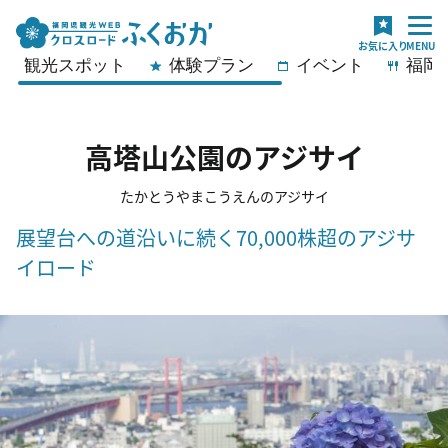
観光スポット
体験プラン
イベント
福岡
高塔山公園のアジサイ
たかとうやまこうえんのアジサイ
展望台への道沿いに続く70,000株超のアジサ
イロード