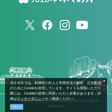
当サイトでは、利便性の向上と利用状況の解析、広告配信
のためにCookieを使用しています。サイトを閲覧いただく
際には、Cookieの使用に同意いただく必要があります。詳
細は
クッキーポリシー
をご確認ください。
© Fukuoka Prefecture Tourism Association All Rights
Reserved.
同意する