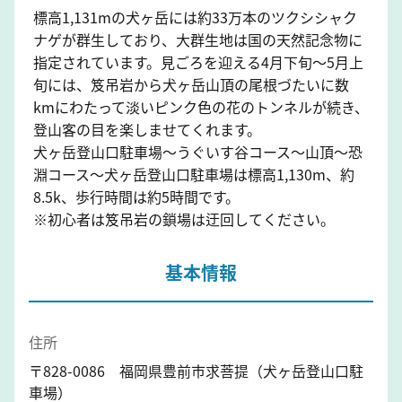
標高1,131mの犬ヶ岳には約33万本のツクシシャク
ナゲが群生しており、大群生地は国の天然記念物に
指定されています。見ごろを迎える4月下旬～5月上
旬には、笈吊岩から犬ヶ岳山頂の尾根づたいに数
kmにわたって淡いピンク色の花のトンネルが続き、
登山客の目を楽しませてくれます。
犬ヶ岳登山口駐車場～うぐいす谷コース～山頂～恐
淵コース～犬ヶ岳登山口駐車場は標高1,130m、約
8.5k、歩行時間は約5時間です。
※初心者は笈吊岩の鎖場は迂回してください。
基本情報
住所
〒828-0086 福岡県豊前市求菩提（犬ヶ岳登山口駐
車場）