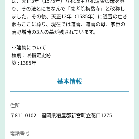
は、天正3年（1575年）立花城主立花道雪の母を葬
り、その法名にちなんで「養孝院梅岳寺」と改称し
ました。その後、天正13年（1585年）に道雪の亡き
骸もここに葬り、現在では道雪、道雪の母、家臣の
薦野増時の3人の墓が残されています。
※建物について
種別：県指定史跡
築 : 1385年
基本情報
住所
〒811-0102 福岡県糟屋郡新宮町立花口1275
電話番号