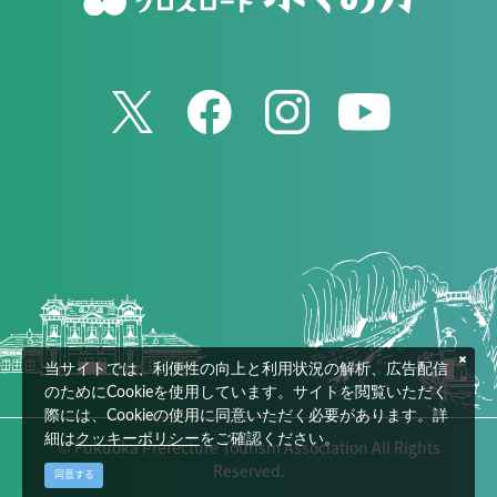
当サイトでは、利便性の向上と利用状況の解析、広告配信
のためにCookieを使用しています。サイトを閲覧いただく
際には、Cookieの使用に同意いただく必要があります。詳
細は
クッキーポリシー
をご確認ください。
© Fukuoka Prefecture Tourism Association All Rights
Reserved.
同意する