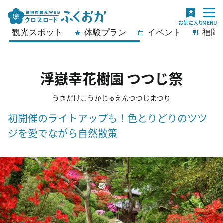
観光スポット
体験プラン
イベント
福岡
浮嶽幸花樹園 つつじ祭
うきだけこうかじゅえんつつじまつり
初開催のライトアップも！色とりどりのツツ
ジを愛でながら自然散策