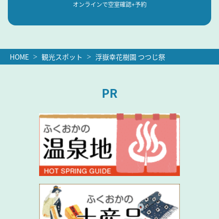
オンラインで空室確認+予約
HOME
観光スポット
浮嶽幸花樹園 つつじ祭
PR