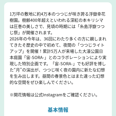
1万坪の敷地に約4万本のつつじが咲き誇る浮嶽幸花
樹園。樹齢400年超えといわれる深紅の本キリシマ
は圧巻の美しさで、見頃の時期には「糸島浮嶽つつ
じ祭」が開催されます。
2026年の今年は、36回にわたり多くの方に親しまれ
てきたそ歴史の中で初めて、夜間の「つつじライト
アップ」を開催！累計5万人が来場した大濠公園日
本庭園「宙-SORA-」とのコラボレーションにより実
現した特別企画です。「宙-SORA-」でも好評を博し
た“月”の演出が、つつじ咲く夜の園内に新たな幻想
を生み出します。昼間の春景色とはまた違った幻想
的な空間をぜひ楽しんでください。
※開花情報は公式Instagramをご確認ください。
基本情報