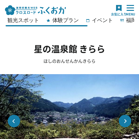
観光スポット
体験プラン
イベント
福岡
星の温泉館 きらら
ほしのおんせんかんきらら