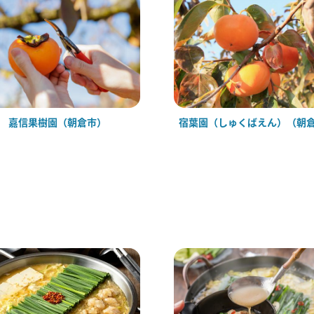
嘉信果樹園（朝倉市）
宿葉園（しゅくばえん）（朝