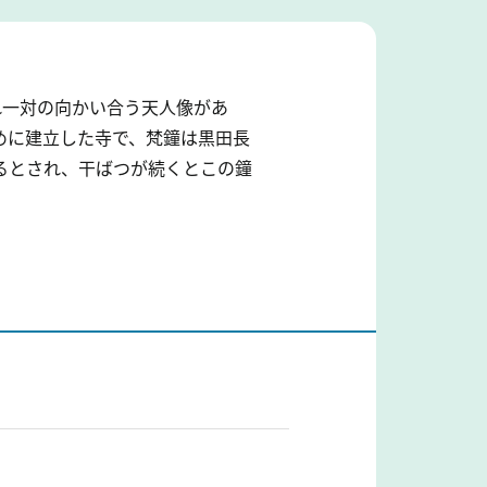
ぞれ一対の向かい合う天人像があ
めに建立した寺で、梵鐘は黒田長
るとされ、干ばつが続くとこの鐘