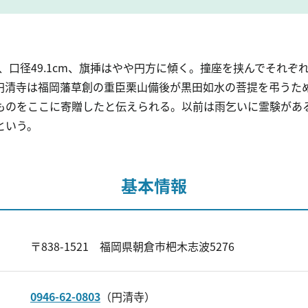
cm、口径49.1cm、旗挿はやや円方に傾く。撞座を挟んでそれ
円清寺は福岡藩草創の重臣栗山備後が黒田如水の菩提を弔うた
ものをここに寄贈したと伝えられる。以前は雨乞いに霊験があ
という。
基本情報
〒838-1521 福岡県朝倉市杷木志波5276
0946-62-0803
（円清寺）