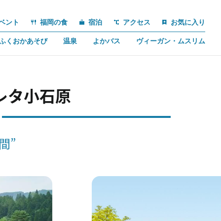
ベント
福岡の食
宿泊
アクセス
お気に入り
ふくおかあそび
温泉
よかバス
ヴィーガン・ムスリム
クレタ小石原
間”