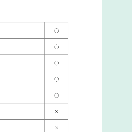
○
○
○
○
○
×
×