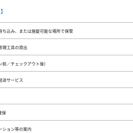
ス】
持ち込み、または施錠可能な場所で保管
修理工具の貸出
ン前／チェックアウト後）
発送サービス
確保
ーション等の案内