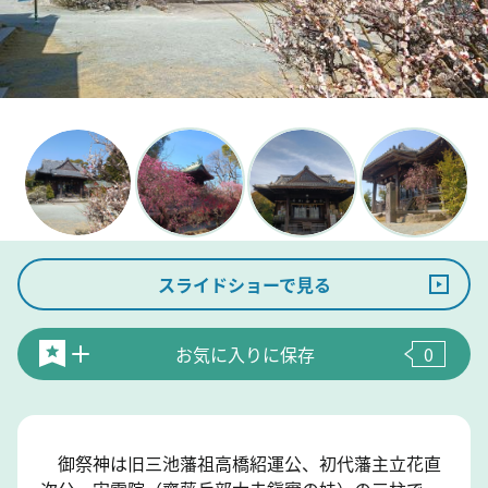
スライドショーで見る
お気に入りに保存
0
御祭神は旧三池藩祖高橋紹運公、初代藩主立花直