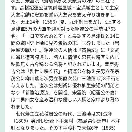
次公、宋雲院（齋藤兵部太夫鎭實の妹）の三柱で
す。高橋紹運公は筑前岩屋城・宝満城主として主家
大友宗麟に忠節を誓い大友家を支え守り抜きまし
た。天正14年（1586）夏、九州制圧をかけ北上する
島津軍5万の大軍を迎え討った紹運公の手勢は763
名。「一日で攻め落とす」と豪語する島津氏と14日
間の戦国史上稀に見る激戦の末、玉砕しました（岩
屋城の戦い）。紹運公の人柄は『高橋記』に「文武
に通じ徳智謀達し、諸人に情深く忠賞も時宜に応じ
私欲無く古今稀なる名将と記されています。豊臣秀
吉公は「乱世に咲く花」と紹運公を称え長男立花宗
茂公に柳川藩を次男立花直次公に三池藩1万8千石を
与えました。直次公は剣術に優れ柳生宗矩の門弟と
なり「新陰治源流」を開祖、宋雲院（紹運公の妻）
は二男四女を産み温和な優しい人柄と家中より慕わ
れました。
七代藩主立花種周公の時代、三池藩は文化2年
（1805）奥州伊達郡下手渡村（福島県伊達市）へ移
封となりました。その下手渡村で天保6年（1835）