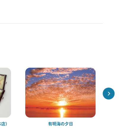
本店）
有明海の夕日