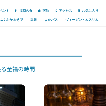
ベント
福岡の食
宿泊
アクセス
お気に入り
ふくおかあそび
温泉
よかバス
ヴィーガン・ムスリム
浸る至福の時間