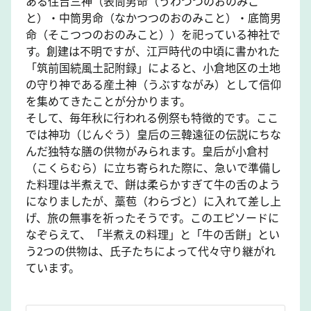
ある住吉三神（表筒男命（うわつつのおのみこ
と）・中筒男命（なかつつのおのみこと）・底筒男
命（そこつつのおのみこと））を祀っている神社で
す。創建は不明ですが、江戸時代の中頃に書かれた
「筑前国続風土記附録」によると、小倉地区の土地
の守り神である産土神（うぶすながみ）として信仰
を集めてきたことが分かります。
そして、毎年秋に行われる例祭も特徴的です。ここ
では神功（じんぐう）皇后の三韓遠征の伝説にちな
んだ独特な膳の供物がみられます。皇后が小倉村
（こくらむら）に立ち寄られた際に、急いで準備し
た料理は半煮えで、餅は柔らかすぎて牛の舌のよう
になりましたが、藁苞（わらづと）に入れて差し上
げ、旅の無事を祈ったそうです。このエピソードに
なぞらえて、「半煮えの料理」と「牛の舌餅」とい
う2つの供物は、氏子たちによって代々守り継がれ
ています。