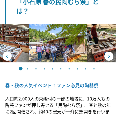
「小石原 春の民陶むら祭」と
は？
春・秋の人気イベント！ファン必見の陶器祭
人口約2,000人の東峰村の一部の地域に、10万人もの
陶芸ファンが押し寄せる「民陶むら祭」。春と秋の年
に2回開催され、約40の窯元が一斉に窯開きを行いま