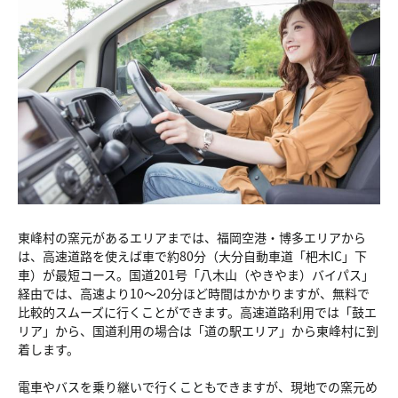
東峰村の窯元があるエリアまでは、福岡空港・博多エリアから
は、高速道路を使えば車で約80分（大分自動車道「杷木IC」下
車）が最短コース。国道201号「八木山（やきやま）バイパス」
経由では、高速より10～20分ほど時間はかかりますが、無料で
比較的スムーズに行くことができます。高速道路利用では「鼓エ
リア」から、国道利用の場合は「道の駅エリア」から東峰村に到
着します。
電車やバスを乗り継いで行くこともできますが、現地での窯元め