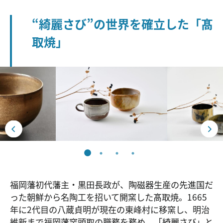
“綺麗さび”の世界を確立した「髙
取焼」
福岡藩初代藩主・黒田長政が、陶磁器生産の先進国だ
った朝鮮から名陶工を招いて開窯した髙取焼。1665
年に2代目の八蔵貞明が現在の東峰村に移窯し、明治
維新まで福岡藩窯頭取の職務を務め、「綺麗さび」と