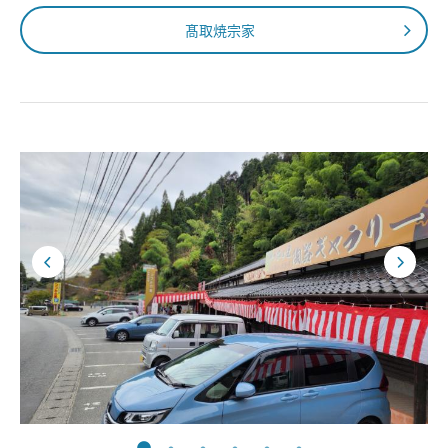
髙取焼宗家