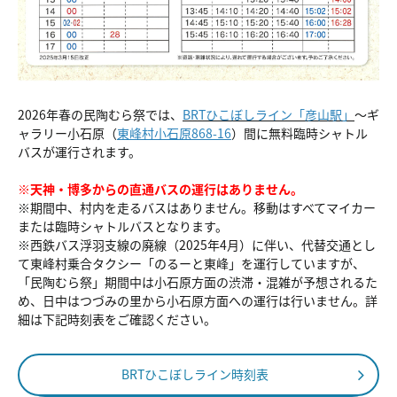
2026年春の民陶むら祭では、
BRTひこぼしライン「彦山駅」
～ギ
ャラリー小石原（
東峰村小石原868-16
）間に無料臨時シャトル
バスが運行されます。
※天神・博多からの直通バスの運行はありません。
※期間中、村内を走るバスはありません。移動はすべてマイカー
または臨時シャトルバスとなります。
※西鉄バス浮羽支線の廃線（2025年4月）に伴い、代替交通とし
て東峰村乗合タクシー「のるーと東峰」を運行していますが、
「民陶むら祭」期間中は小石原方面の渋滞・混雑が予想されるた
め、日中はつづみの里から小石原方面への運行は行いません。詳
細は下記時刻表をご確認ください。
BRTひこぼしライン時刻表