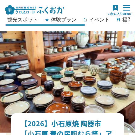
観光スポット
体験プラン
イベント
福岡
【2026】小石原焼 陶器市
「小石原 春の民陶むら祭」ア