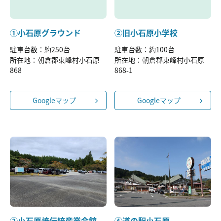
①小石原グラウンド
②旧小石原小学校
駐車台数：約250台
駐車台数：約100台
所在地：朝倉郡東峰村小石原
所在地：朝倉郡東峰村小石原
868
868-1
Googleマップ
Googleマップ
②小石原焼伝統産業会館
④道の駅小石原