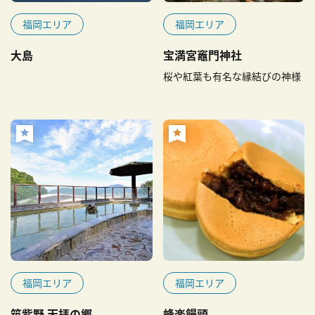
福岡エリア
福岡エリア
大島
宝満宮竈門神社
桜や紅葉も有名な縁結びの神様
福岡エリア
福岡エリア
筑紫野 天拝の郷
蜂楽饅頭