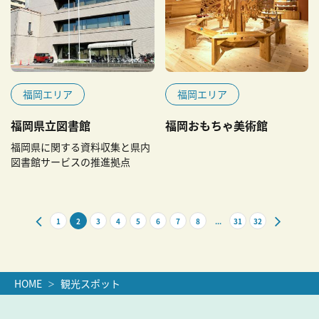
福岡エリア
福岡エリア
福岡県立図書館
福岡おもちゃ美術館
福岡県に関する資料収集と県内
図書館サービスの推進拠点
1
2
3
4
5
6
7
8
...
31
32
HOME
観光スポット