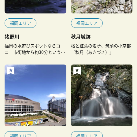
福岡エリア
福岡エリア
猪野川
秋月城跡
福岡の水遊びスポットならコ
桜と紅葉の名所、筑前の小京都
コ！市街地から約30分という近
「秋月（あきづき）」
さが人気
福岡エリア
福岡エリア