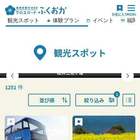
観光スポット
体験プラン
イベント
福岡
観光スポット
桜井二見ヶ浦
件
1251
1
並び順
絞り込み