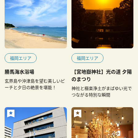
福岡エリア
福岡エリア
勝馬海水浴場
【宮地嶽神社】光の道 夕陽
のまつり
玄界島や沖津島を望む美しいビ
ーチと夕日の絶景を堪能！
神社と極楽浄土がまばゆい光で
つながる特別な瞬間