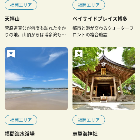
福岡エリア
福岡エリア
天拝山
ベイサイドプレイス博多
菅原道真公が何度も訪れたゆか
都市と港が交わるウォーターフ
りの地。山頂からは博多湾も見
ロントの複合施設
渡せる絶景が！
福岡エリア
福岡エリア
福間海水浴場
志賀海神社