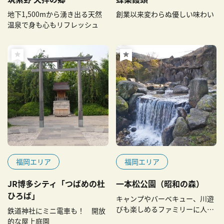
地下1,500mから湧き出る天然
創業以来変わらぬ優しい味わい
温泉で身も心もリフレッシュ
福岡エリア
福岡エリア
JR博多シティ「つばめの杜
一本松公園（昭和の森）
ひろば」
キャンプやバーベキュー、川遊
びも楽しめるファミリーに人気
鉄道神社にミニ電車も！ 開放
スポット
的な屋上庭園