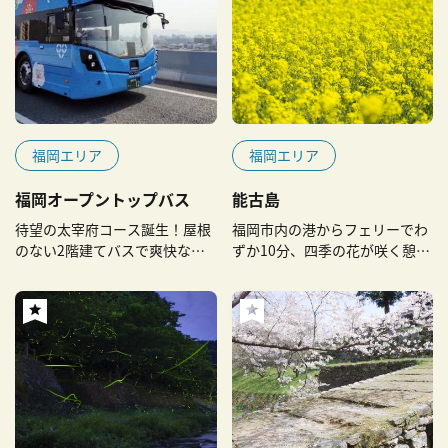
福岡エリア
福岡エリア
福岡オープントップバス
能古島
待望の太宰府コース誕生！屋根
福岡市内の港からフェリーでわ
のない2階建てバスで爽快な小
ずか10分、四季の花が咲く憩い
旅行
の島