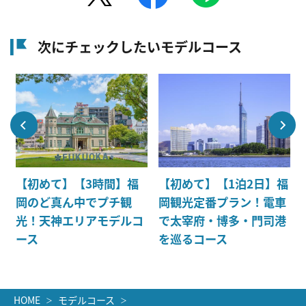
次にチェックしたいモデルコース
【初めて】【3時間】福
【初めて】【1泊2日】福
文
岡のど真ん中でプチ観
岡観光定番プラン！電車
旅
光！天神エリアモデルコ
で太宰府・博多・門司港
ース
を巡るコース
HOME
モデルコース