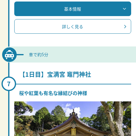
基本情報
詳しく見る
車で約5分
【1日目】宝満宮 竈門神社
桜や紅葉も有名な縁結びの神様