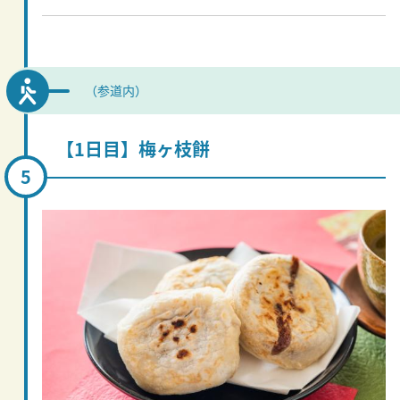
（参道内）
【1日目】梅ヶ枝餅